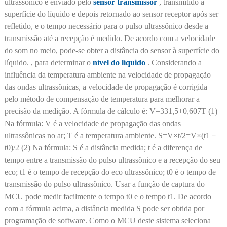
ultrassônico é enviado pelo
sensor transmissor
, transmitido à
superfície do líquido e depois retornado ao sensor receptor após ser
refletido, e o tempo necessário para o pulso ultrassônico desde a
transmissão até a recepção é medido. De acordo com a velocidade
do som no meio, pode-se obter a distância do sensor à superfície do
líquido. , para determinar o
nível do líquido
. Considerando a
influência da temperatura ambiente na velocidade de propagação
das ondas ultrassônicas, a velocidade de propagação é corrigida
pelo método de compensação de temperatura para melhorar a
precisão da medição. A fórmula de cálculo é: V=331,5+0,607T (1)
Na fórmula: V é a velocidade de propagação das ondas
ultrassônicas no ar; T é a temperatura ambiente. S=V×t/2=V×(t1－
t0)/2 (2) Na fórmula: S é a distância medida; t é a diferença de
tempo entre a transmissão do pulso ultrassônico e a recepção do seu
eco; t1 é o tempo de recepção do eco ultrassônico; t0 é o tempo de
transmissão do pulso ultrassônico. Usar a função de captura do
MCU pode medir facilmente o tempo t0 e o tempo t1. De acordo
com a fórmula acima, a distância medida S pode ser obtida por
programação de software. Como o MCU deste sistema seleciona