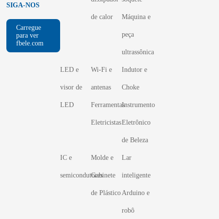
SIGA-NOS
de calor
Máquina e
Carregue
peça
para ver
fbele.com
ultrassônica
LED e
Wi-Fi e
Indutor e
visor de
antenas
Choke
LED
Ferramentas
Instrumento
Eletricistas
Eletrônico
de Beleza
IC e
Molde e
Lar
semicondutores
Gabinete
inteligente
de Plástico
Arduino e
robô