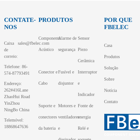
CONTATE-
PRODUTOS
POR QUE
NOS
FBELEC
Componente
Alarme de
Sensor
Caixa
sales@fbelec.com
Casa
Acústico
segurança
Piezo
de
correio:
Produtos
Cerâmica
Telefone: 86-
Solução
Conector e
Fusível e
Interruptor
574-87793491
Sobre
Cabo
disjuntor
e
Endereço:
262#416Lane
Notícia
Indicador
ZhaoHui Road
Contato
YinZhou
Suporte e
Motores e
Fonte de
NingBo China
conectores
ventiladores
energia
Telemóvel:
18868647636
da bateria
e
Relé e
dissipador
soquete