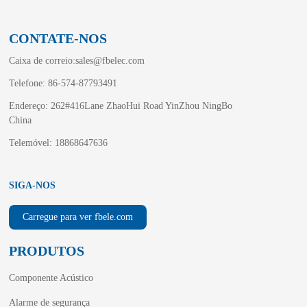
CONTATE-NOS
Caixa de correio:
sales@fbelec.com
Telefone: 86-574-87793491
Endereço: 262#416Lane ZhaoHui Road YinZhou NingBo
China
Telemóvel: 18868647636
SIGA-NOS
Carregue para ver fbele.com
PRODUTOS
Componente Acústico
Alarme de segurança